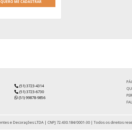
QUERO ME CADASTRAR
PÁG
(51) 3723-4314
QU
(51) 3723-6730
PE
(51) 99878-9856
FA
ntes e Decorações LTDA | CNPJ 72.430.184/0001-30 | Todos os direitos res