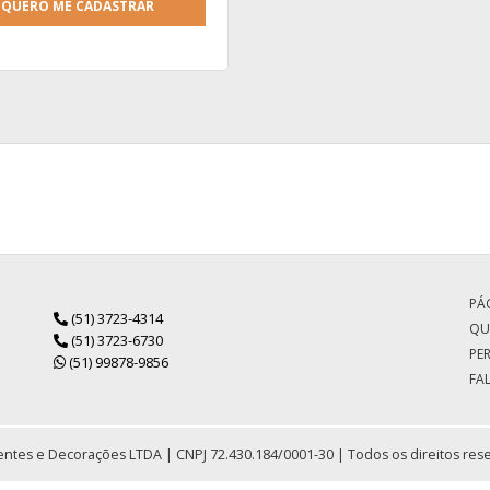
QUERO ME CADASTRAR
PÁG
(51) 3723-4314
QU
(51) 3723-6730
PE
(51) 99878-9856
FA
ntes e Decorações LTDA | CNPJ 72.430.184/0001-30 | Todos os direitos res