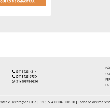
QUERO ME CADASTRAR
PÁG
(51) 3723-4314
QU
(51) 3723-6730
PE
(51) 99878-9856
FA
ntes e Decorações LTDA | CNPJ 72.430.184/0001-30 | Todos os direitos res