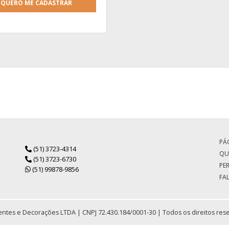
QUERO ME CADASTRAR
PÁG
(51) 3723-4314
QU
(51) 3723-6730
PE
(51) 99878-9856
FA
ntes e Decorações LTDA | CNPJ 72.430.184/0001-30 | Todos os direitos res