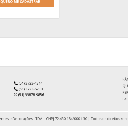
QUERO ME CADASTRAR
PÁG
(51) 3723-4314
QU
(51) 3723-6730
PE
(51) 99878-9856
FA
ntes e Decorações LTDA | CNPJ 72.430.184/0001-30 | Todos os direitos res