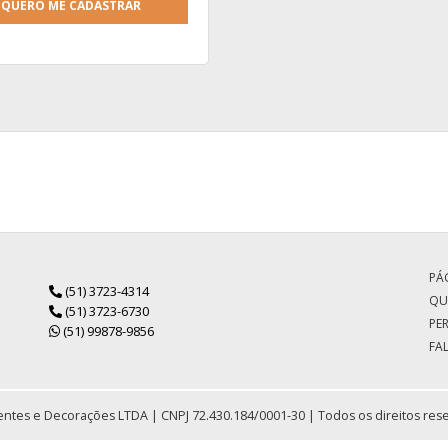
QUERO ME CADASTRAR
PÁG
(51) 3723-4314
QU
(51) 3723-6730
PE
(51) 99878-9856
FA
ntes e Decorações LTDA | CNPJ 72.430.184/0001-30 | Todos os direitos res