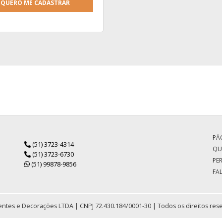
QUERO ME CADASTRAR
PÁG
(51) 3723-4314
QU
(51) 3723-6730
PE
(51) 99878-9856
FA
ntes e Decorações LTDA | CNPJ 72.430.184/0001-30 | Todos os direitos res