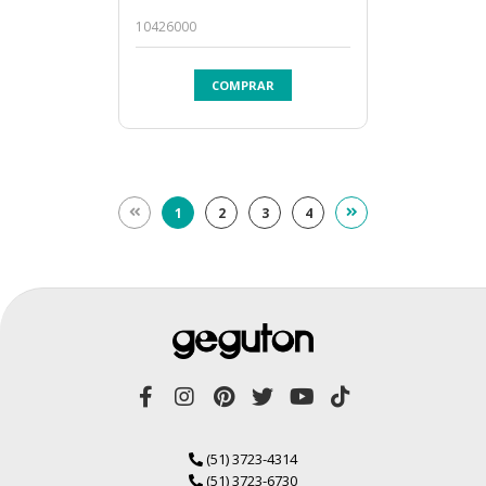
10426000
COMPRAR
1
2
3
4
(51) 3723-4314
(51) 3723-6730