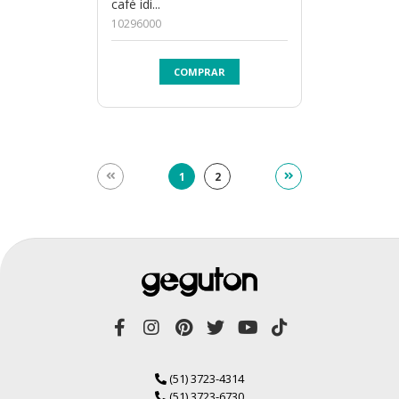
café idi...
10296000
COMPRAR
1
2
(51) 3723-4314
(51) 3723-6730