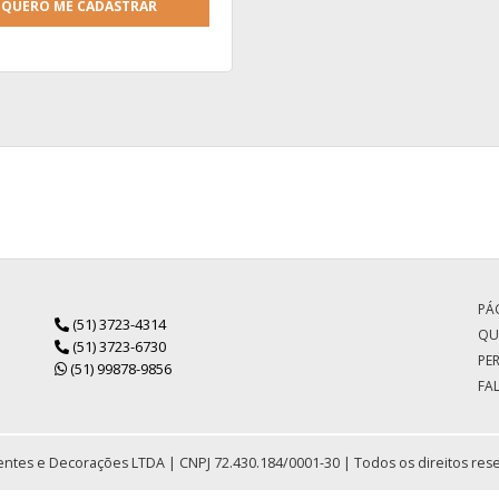
QUERO ME CADASTRAR
PÁG
(51) 3723-4314
QU
(51) 3723-6730
PE
(51) 99878-9856
FA
ntes e Decorações LTDA | CNPJ 72.430.184/0001-30 | Todos os direitos res