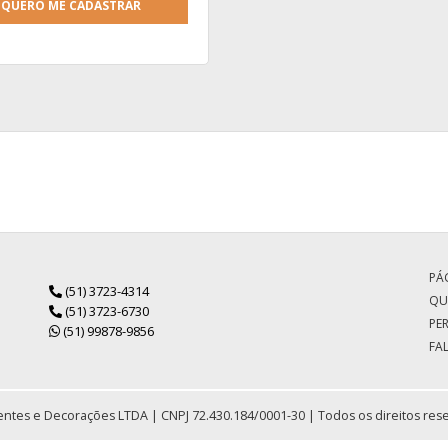
QUERO ME CADASTRAR
PÁG
(51) 3723-4314
QU
(51) 3723-6730
PE
(51) 99878-9856
FA
ntes e Decorações LTDA | CNPJ 72.430.184/0001-30 | Todos os direitos res