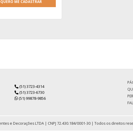
QUERO ME CADASTRAR
PÁG
(51) 3723-4314
QU
(51) 3723-6730
PE
(51) 99878-9856
FA
ntes e Decorações LTDA | CNPJ 72.430.184/0001-30 | Todos os direitos res