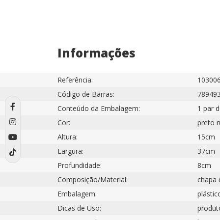
Informações
Referência:
10300
Código de Barras:
78949
Conteúdo da Embalagem:
1 par d
Cor:
preto 
Altura:
15cm
Largura:
37cm
Profundidade:
8cm
Composição/Material:
chapa d
Embalagem:
plástic
Dicas de Uso:
produto