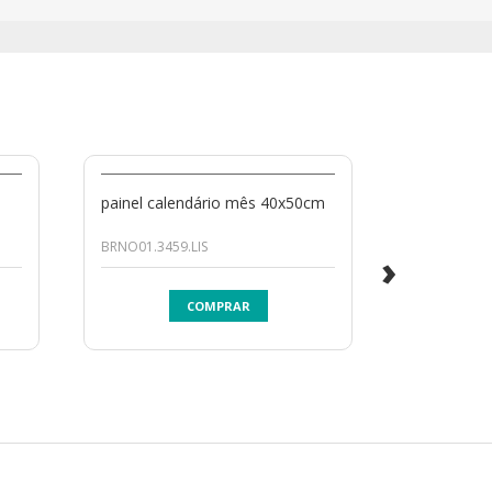
painel calendário mês 40x50cm
ímã quebr
BRNO01.3459.LIS
BR01.2072.L
›
COMPRAR