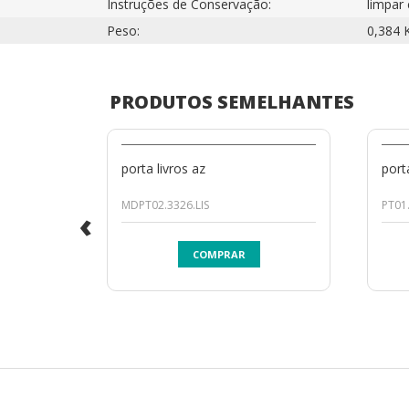
Instruções de Conservação:
limpar
Peso:
0,384 
PRODUTOS SEMELHANTES
porta livros az
port
MDPT02.3326.LIS
PT01.
‹
COMPRAR