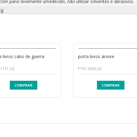
 com pano levemente umedecido, não utilizar solventes e abrasivos.
Kg
a livros cabo de guerra
porta livros árvore
1131.LIS
PT01.3092.LIS
COMPRAR
COMPRAR