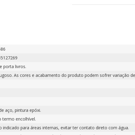
686
35127269
e porta livros.
rugoso. As cores e acabamento do produto podem sofrer variação de
e aço, pintura epóxi.
o termo encolhível.
 indicado para áreas internas, evitar ter contato direto com água.