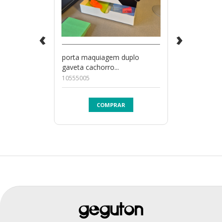
‹
›
porta maquiagem duplo
gaveta cachorro...
10555005
COMPRAR