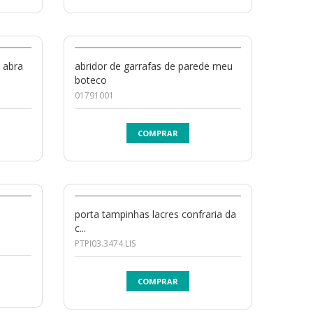
 abra
abridor de garrafas de parede meu
boteco
01791001
COMPRAR
porta tampinhas lacres confraria da
c...
PTPI03.3474.LIS
COMPRAR