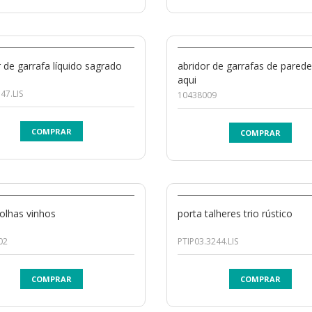
r de garrafa líquido sagrado
abridor de garrafas de parede
aqui
47.LIS
10438009
COMPRAR
COMPRAR
rolhas vinhos
porta talheres trio rústico
02
PTIP03.3244.LIS
COMPRAR
COMPRAR