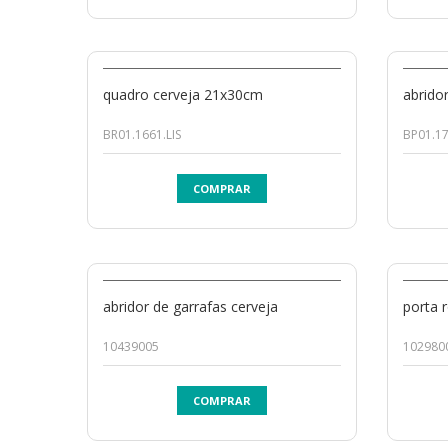
quadro cerveja 21x30cm
abrido
BR01.1661.LIS
BP01.17
COMPRAR
abridor de garrafas cerveja
porta 
10439005
102980
COMPRAR