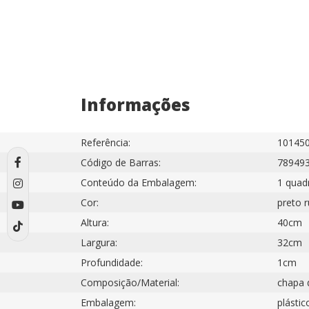
Informações
Referência:
10145
Código de Barras:
78949
Conteúdo da Embalagem:
1 quad
Cor:
preto 
Altura:
40cm
Largura:
32cm
Profundidade:
1cm
Composição/Material:
chapa d
Embalagem:
plástic