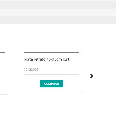
porta retrato 10x15cm curti
porta retr
10422005
10032002
›
COMPRAR