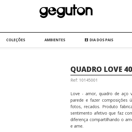
COLEÇÕES
AMBIENTES
DIA DOS PAIS
QUADRO LOVE 4
Ref: 10145001
Love - amor, quadro de aço va
parede e fazer composições ún
fotos, recados. Produto fabri
sentimento afetivo que faz co
diferença compartilhando o amo
e ame.