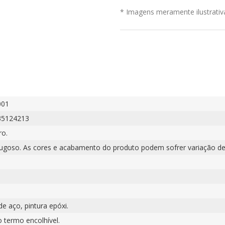
* Imagens meramente ilustrativ
001
35124213
ro.
rugoso. As cores e acabamento do produto podem sofrer variação de
e aço, pintura epóxi.
o termo encolhível.