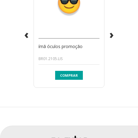
‹
›
ímã óculos promoção
BR01.2105.LIS
COMPRAR