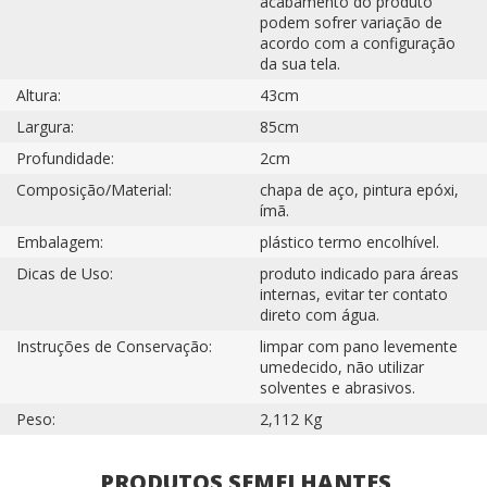
acabamento do produto
podem sofrer variação de
acordo com a configuração
da sua tela.
Altura:
43cm
Largura:
85cm
Profundidade:
2cm
Composição/Material:
chapa de aço, pintura epóxi,
ímã.
Embalagem:
plástico termo encolhível.
Dicas de Uso:
produto indicado para áreas
internas, evitar ter contato
direto com água.
Instruções de Conservação:
limpar com pano levemente
umedecido, não utilizar
solventes e abrasivos.
Peso:
2,112 Kg
PRODUTOS SEMELHANTES