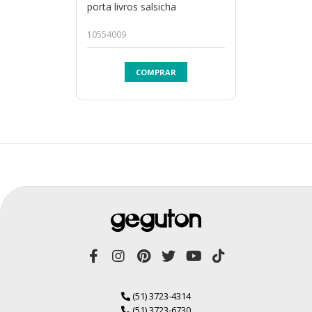
porta livros salsicha
10554009
COMPRAR
(51) 3723-4314
(51) 3723-6730