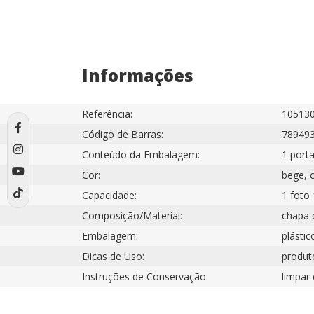
Informações
Referência:
10513
Código de Barras:
78949
Conteúdo da Embalagem:
1 porta
Cor:
bege, 
Capacidade:
1 foto
Composição/Material:
chapa d
Embalagem:
plástic
Dicas de Uso:
produto
Instruções de Conservação:
limpar