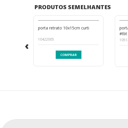
PRODUTOS SEMELHANTES
porta retrato 10x15cm curti
port
#tbt
10422005
1051
‹
COMPRAR