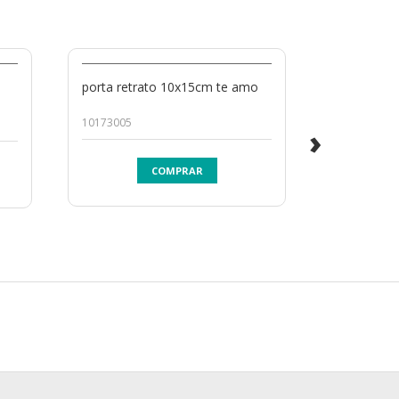
porta retrato 10x15cm te amo
porta retr
10173005
10551000
›
COMPRAR