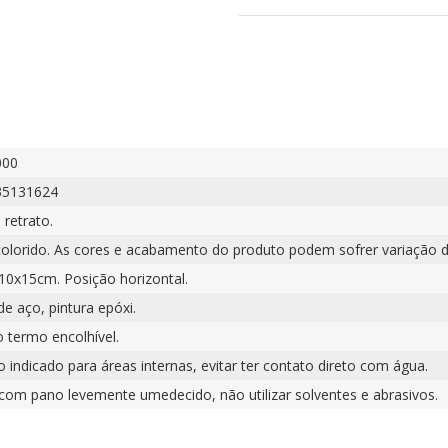
000
35131624
 retrato.
colorido. As cores e acabamento do produto podem sofrer variação d
 10x15cm. Posição horizontal.
e aço, pintura epóxi.
o termo encolhível.
 indicado para áreas internas, evitar ter contato direto com água.
 com pano levemente umedecido, não utilizar solventes e abrasivos.