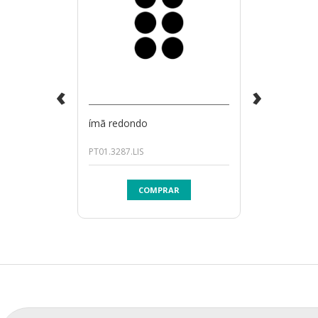
‹
›
ímã redondo
PT01.3287.LIS
COMPRAR